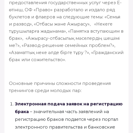
предоставления государственных услуг через Е-
өтініш, ОФ «Право» разработало и издало ряд
буклетов и флаеров на следующие темы: «Семья
и развод», «Отбасы және Ажырасу», «Некеге
тұрушыларға жадынама», «Памятка вступающим в
брак», «Ажырасу-отбасылық мәселердің шешімі
ме?», «Развод-решение семейных проблем?»,
«Азаматтық неке әлде бірге тұру ?», «Гражданский
брак или сожительство».
Основные причины сложности проведения
тренингов среди молодых пар:
Электронная подача заявок на регистрацию
брака
– значительная часть заявлений на
регистрацию браков подается через портал
электронного правительства и банковские